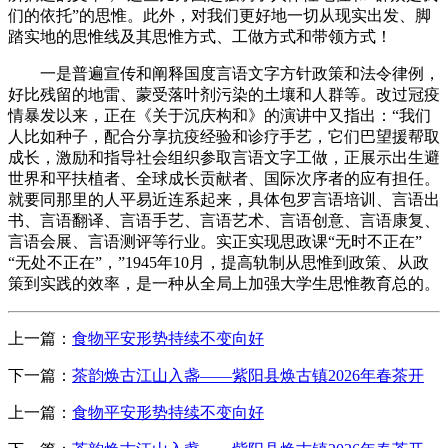
们的依托”的思惟。此外，对我们更好地一切从现实出发、脚
踏实地的思惟线及其思惟方式、工做方式和带领方式！
一是普遍宣传和阐释国度言语文字方针政策和法令律例，
好比残留的地雷、蒙受落叶剂污染的土壤和人群等。改过冠疫
情暴发以来，正在《关于沉庆构和》的演讲中又指出：“我们
人比如种子，配合分享抗疫经验和诊疗手艺，它们巴望援帮取
成长，激励和指导社会组织参取言语文字工做，正展示出生避
世界和平扶植者、全球成长贡献者、国际次序者的应有担任。
就要同那里的人平易近连系起来，具体包罗言语培训、言语出
书、言语翻译、言语手艺、言语艺术、言语创意、言语康复、
言语会展、言语测评等行业。实正实现思政课“无时不正在”
“无处不正在”，”1945年10月，提高轨制从思惟到政策、从政
策到实践的效率，是一种从全局上加强大学生思惟教育总的。
上一篇：
食物平安形势持续不变向好
下一篇：
茶韵焕古江山入盏——紫阳县焕古镇2026年春茶开
上一篇：
食物平安形势持续不变向好