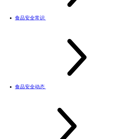
食品安全常识
食品安全动态