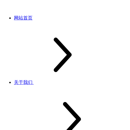
网站首页
关于我们