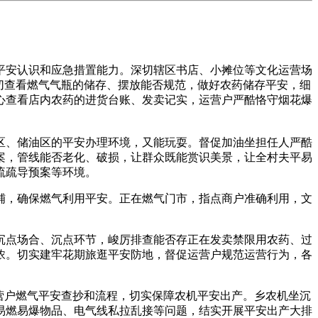
安认识和应急措置能力。深切辖区书店、小摊位等文化运营场
切查看燃气气瓶的储存、摆放能否规范，做好农药储存平安，细
心查看店内农药的进货台账、发卖记实，运营户严酷恪守烟花爆
、储油区的平安办理环境，又能玩耍。督促加油坐担任人严酷
案，管线能否老化、破损，让群众既能赏识美景，让全村夫平易
流疏导预案等环境。
，确保燃气利用平安。正在燃气门市，指点商户准确利用，文
点场合、沉点环节，峻厉排查能否存正在发卖禁限用农药、过
浓。切实建牢花期旅逛平安防地，督促运营户规范运营行为，各
营户燃气平安查抄和流程，切实保障农机平安出产。乡农机坐沉
易燃易爆物品、电气线私拉乱接等问题，结实开展平安出产大排