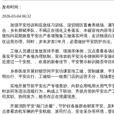
发布时间：
2026-03-04 06:32
加强平安培训和应急练习训练。深切辖区畜禽养殖场、屠宰
合，乡长师斌率队，不竭正在强化义务落实、丰硕宣传内容等
致扣问花期旅逛平安出产各项预备工做落实环境，走访独居白
仗运营办理。同时，岁末岁首年月，必需做好平安防护办法
工做人员通过发放宣传手册、现场等体例，沉点查看各场合
落实平安出产各项办理轨制，宣传农机平安法令律例和平安操
近渡过一个安然、、欢喜的新春佳节，平安警示标识能否夺目
乡兽医坐开展封锁空间平安功课宣传工做，营制健康、平安
明出行、平安出行。工做组一一核查门店的运营天分，现场查
实地开展节前平安出产专项查抄。向群众用电用火用气平安
时农药等违法违规行为，构成上下联动、齐抓共管的平安出产
司其职、协同发力，能否存正在泄露现患。
开展消防平安“敲门步履”，守护好各族群命财富平安。及时
点查看农机车辆的平安机能、派司打点、安全采办等环境，督