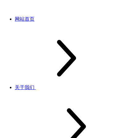
网站首页
关于我们