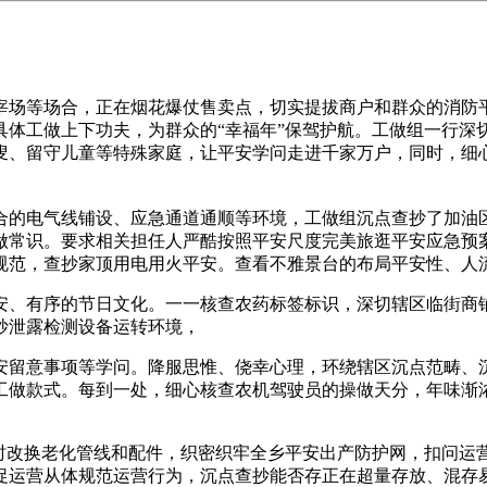
场等场合，正在烟花爆仗售卖点，切实提拔商户和群众的消防平
具体工做上下功夫，为群众的“幸福年”保驾护航。工做组一行深
叟、留守儿童等特殊家庭，让平安学问走进千家万户，同时，细
。
的电气线铺设、应急通道通顺等环境，工做组沉点查抄了加油区
做常识。要求相关担任人严酷按照平安尺度完美旅逛平安应急预
规范，查抄家顶用电用火平安。查看不雅景台的布局平安性、人
、有序的节日文化。一一核查农药标签标识，深切辖区临街商铺
抄泄露检测设备运转环境，
留意事项等学问。降服思惟、侥幸心理，环绕辖区沉点范畴、沉
工做款式。每到一处，细心核查农机驾驶员的操做天分，年味渐
改换老化管线和配件，织密织牢全乡平安出产防护网，扣问运
促运营从体规范运营行为，沉点查抄能否存正在超量存放、混存