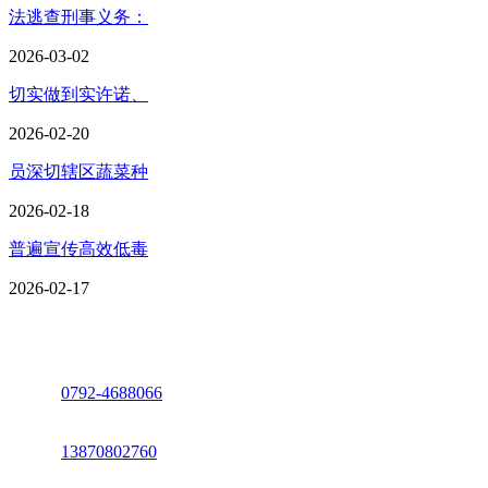
法逃查刑事义务：
2026-03-02
切实做到实许诺、
2026-02-20
员深切辖区蔬菜种
2026-02-18
普遍宣传高效低毒
2026-02-17
座机：
0792-4688066
电话：
13870802760