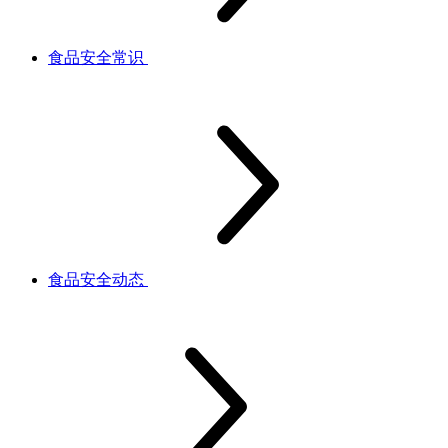
食品安全常识
食品安全动态