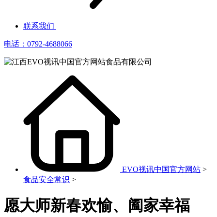
联系我们
电话：0792-4688066
EVO视讯中国官方网站
>
食品安全常识
>
愿大师新春欢愉、阖家幸福