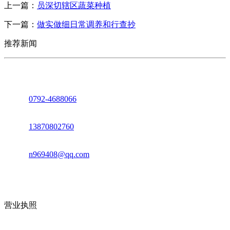
上一篇：
员深切辖区蔬菜种植
下一篇：
做实做细日常调养和行查抄
推荐新闻
座机：
0792-4688066
电话：
13870802760
邮箱：
n969408@qq.com
地址：江西省德安县高新技术产业园(宝塔工业园)高新路93号
营业执照