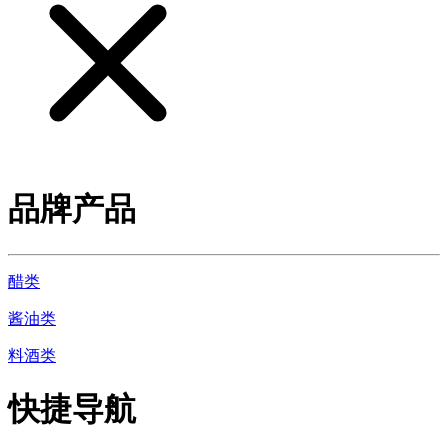
品牌产品
醋类
酱油类
料酒类
快捷导航