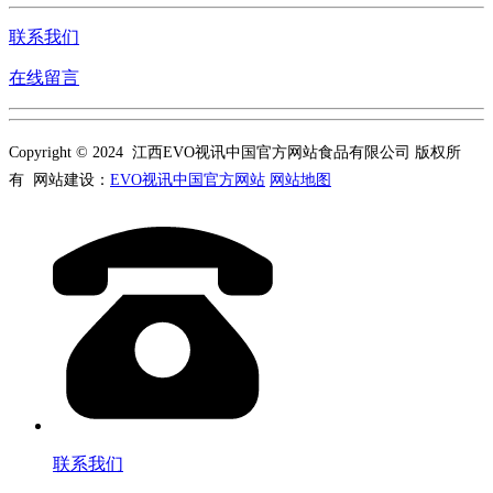
联系我们
在线留言
Copyright © 2024 江西EVO视讯中国官方网站食品有限公司 版权所
有 网站建设：
EVO视讯中国官方网站
网站地图
联系我们