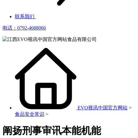
联系我们
电话：0792-4688066
EVO视讯中国官方网站
>
食品安全常识
>
阐扬刑事审讯本能机能