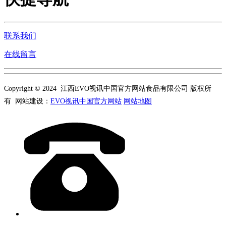
联系我们
在线留言
Copyright © 2024 江西EVO视讯中国官方网站食品有限公司 版权所
有 网站建设：
EVO视讯中国官方网站
网站地图