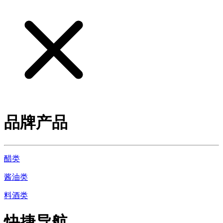
品牌产品
醋类
酱油类
料酒类
快捷导航