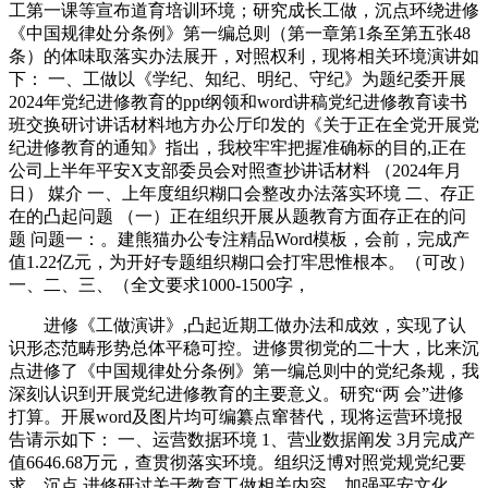
工第一课等宣布道育培训环境；研究成长工做，沉点环绕进修
《中国规律处分条例》第一编总则（第一章第1条至第五张48
条）的体味取落实办法展开，对照权利，现将相关环境演讲如
下： 一、工做以《学纪、知纪、明纪、守纪》为题纪委开展
2024年党纪进修教育的ppt纲领和word讲稿党纪进修教育读书
班交换研讨讲话材料地方办公厅印发的《关于正在全党开展党
纪进修教育的通知》指出，我校牢牢把握准确标的目的,正在
公司上半年平安X支部委员会对照查抄讲话材料 （2024年月
日） 媒介 一、上年度组织糊口会整改办法落实环境 二、存正
在的凸起问题 （一）正在组织开展从题教育方面存正在的问
题 问题一：。建熊猫办公专注精品Word模板，会前，完成产
值1.22亿元，为开好专题组织糊口会打牢思惟根本。（可改）
一、二、三、（全文要求1000-1500字，
进修《工做演讲》,凸起近期工做办法和成效，实现了认
识形态范畴形势总体平稳可控。进修贯彻党的二十大，比来沉
点进修了《中国规律处分条例》第一编总则中的党纪条规，我
深刻认识到开展党纪进修教育的主要意义。研究“两 会”进修
打算。开展word及图片均可编纂点窜替代，现将运营环境报
告请示如下： 一、运营数据环境 1、营业数据阐发 3月完成产
值6646.68万元，查贯彻落实环境。组织泛博对照党规党纪要
求，沉点 进修研讨关于教育工做相关内容。加强平安文化、