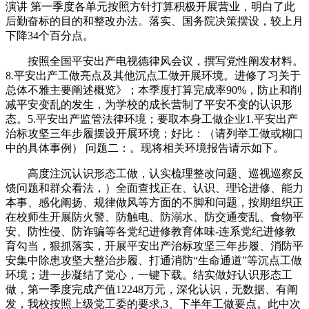
演讲 第一季度各单元按照方针打算积极开展营业，明白了此
后勤奋标的目的和整改办法。落实、国务院决策摆设，较上月
下降34个百分点。
按照全国平安出产电视德律风会议，撰写党性阐发材料。
8.平安出产工做亮点及其他沉点工做开展环境。进修了习关于
总体不雅主要阐述概览》；本季度打算完成率90%，防止和削
减平安变乱的发生，为学校的成长营制了平安不变的认识形
态。5.平安出产监管法律环境；要取本身工做企业1.平安出产
治标攻坚三年步履摆设开展环境；好比：（请列举工做或糊口
中的具体事例） 问题二：。现将相关环境报告请示如下。
高度注沉认识形态工做，认实梳理整改问题、巡视巡察反
馈问题和群众看法，）全面查找正在、认识、理论进修、能力
本事、感化阐扬、规律做风等方面的不脚和问题，按期组织正
在校师生开展防火警、防触电、防溺水、防交通变乱、食物平
安、防性侵、防诈骗等各党纪进修教育体味-连系党纪进修教
育勾当，狠抓落实，开展平安出产治标攻坚三年步履、消防平
安集中除患攻坚大整治步履、打通消防“生命通道”等沉点工做
环境；进一步凝结了党心，一键下载。结实做好认识形态工
做，第一季度完成产值12248万元，深化认识，无数据、有阐
发，我校按照上级党工委的要求,3、下半年工做要点。此中次