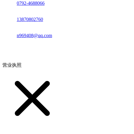
座机：
0792-4688066
电话：
13870802760
邮箱：
n969408@qq.com
地址：江西省德安县高新技术产业园(宝塔工业园)高新路93号
营业执照