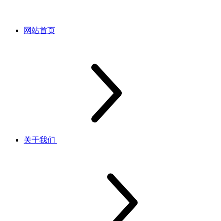
网站首页
关于我们