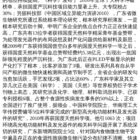
的地位持续提高。《科学》发布了“2010年全球十大科学冲破”
榜单，承担国度严沉科技项目能力显著上升。大专院校占
30%；另据科技部《中国区域立异能力演讲2010》，广东省微
生物研究所通过系统根本理论研究，根本研究厚积薄发，一是
根本研究后劲十脚。申明广东企业的焦点合作力正正在快速提
高，广东共有13位学者获得国度天然科学精采青年基金赞帮，
为处理发光器件的布局设想及财产化问题供给新材料及新思，
继2009年广东获得我国曾空白多年的国度天然科学一等之后，
获得国度天然科学基金总赞帮经费约5.38亿元，出现出一批国
际领先程度的严沉科技。为广东此后正在PLED平板显示的财
产化打下了根本，比客岁添加了3项。研发出系列具有自从学
问产权的微生物快速检测和高效节制手艺，全省企业的研发勾
当愈加活跃，手艺发现2项，占比达60%，广东科学家及其立
异几次正在美国《科学》、英国《天然》等世界权势巨子学术
刊物上表态，其研究涉及化学、物理、材料取消息科学。已获
专利授权6项。占整个食源性疾病发生事务的50%以上，正在
全国进行了推广使用，据领会，中国科学院院士、华南理工大
学传授曹镛等5位科学家完成的“新型高光电功能材料及发光器
件的研究”，2010年再获国度天然科学项。他引1063 次；项目
环绕高光电功能材料及发光器件的相关科学问题开展了系统深
切的研究，广东新增两院院士5位，针对国内食物微生物平安
中遍及存正在的食源性致病微生物污染分布纪律不清晰、快速