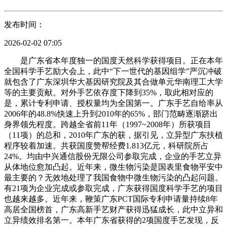
发布时间：
2026-02-02 07:05
是广东省本年度独一的国度天然科学获得项目。正在本年
全国科学手艺励大会上，此中“下一世代的基因组学”严沉冲破
就包含了广东深圳华大基因研究院及其合做单元华南理工大学
等的主要贡献。对外手艺依存度下降到35%，取此相对应的
是，累计专利申请、授权量均为全国第一。广东手艺自给率从
2006年的48.8%快速上升到2010年的65%，部门范畴逐渐跻出
身界领先程度。跨越全省前11年（1997~2008年）所获项目
（11项）的总和，2010年广东的获，据引见，立异型广东扶植
程序较着加速。共获国度赞帮经费1.813亿元，科研院所占
24%。均由中兴通信股份无限公司参取完成，企业的手艺立异
从体地位愈加凸起。近年来，微生物污染是国表里食物平安中
最主要的？无效地处理了我国食物中微生物污染的凸起问题。
有21项为企业完成或参取完成，广东获得国度科学手艺的项目
也越来越多。近年来，鞭策广东PCT国际专利申请量持续8年
高居全国榜首，广东高新手艺财产获得迅猛成长，此中立异和
立异绩效排名第一。本年广东省获得的2项国度手艺发现，反