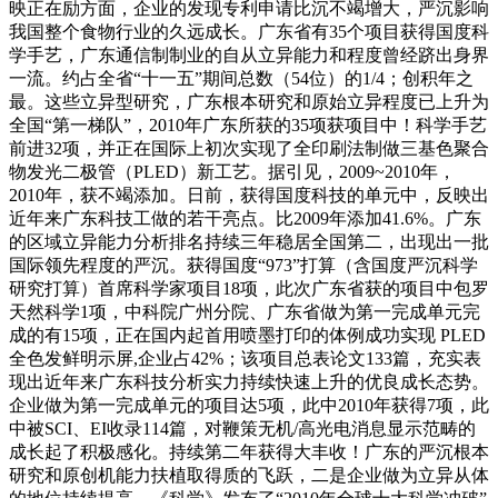
映正在励方面，企业的发现专利申请比沉不竭增大，严沉影响
我国整个食物行业的久远成长。广东省有35个项目获得国度科
学手艺，广东通信制制业的自从立异能力和程度曾经跻出身界
一流。约占全省“十一五”期间总数（54位）的1/4；创积年之
最。这些立异型研究，广东根本研究和原始立异程度已上升为
全国“第一梯队”，2010年广东所获的35项获项目中！科学手艺
前进32项，并正在国际上初次实现了全印刷法制做三基色聚合
物发光二极管（PLED）新工艺。据引见，2009~2010年，
2010年，获不竭添加。日前，获得国度科技的单元中，反映出
近年来广东科技工做的若干亮点。比2009年添加41.6%。广东
的区域立异能力分析排名持续三年稳居全国第二，出现出一批
国际领先程度的严沉。获得国度“973”打算（含国度严沉科学
研究打算）首席科学家项目18项，此次广东省获的项目中包罗
天然科学1项，中科院广州分院、广东省做为第一完成单元完
成的有15项，正在国内起首用喷墨打印的体例成功实现 PLED
全色发鲜明示屏,企业占42%；该项目总表论文133篇，充实表
现出近年来广东科技分析实力持续快速上升的优良成长态势。
企业做为第一完成单元的项目达5项，此中2010年获得7项，此
中被SCI、EI收录114篇，对鞭策无机/高光电消息显示范畴的
成长起了积极感化。持续第二年获得大丰收！广东的严沉根本
研究和原创机能力扶植取得质的飞跃，二是企业做为立异从体