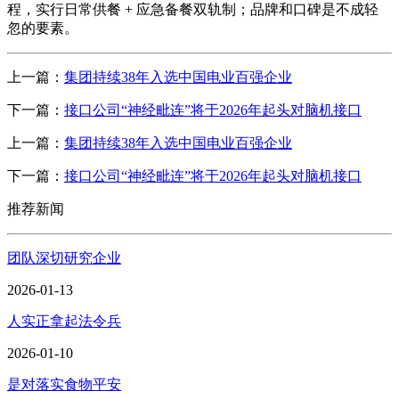
程，实行日常供餐 + 应急备餐双轨制；品牌和口碑是不成轻
忽的要素。
上一篇：
集团持续38年入选中国电业百强企业
下一篇：
接口公司“神经毗连”将于2026年起头对脑机接口
上一篇：
集团持续38年入选中国电业百强企业
下一篇：
接口公司“神经毗连”将于2026年起头对脑机接口
推荐新闻
团队深切研究企业
2026-01-13
人实正拿起法令兵
2026-01-10
是对落实食物平安