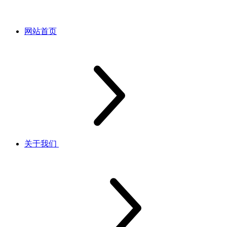
网站首页
关于我们