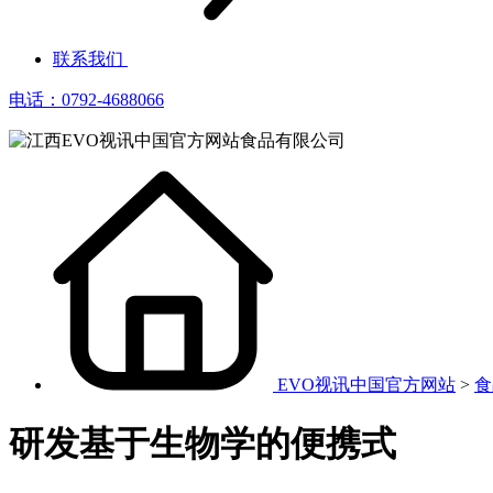
联系我们
电话：0792-4688066
EVO视讯中国官方网站
>
食
研发基于生物学的便携式