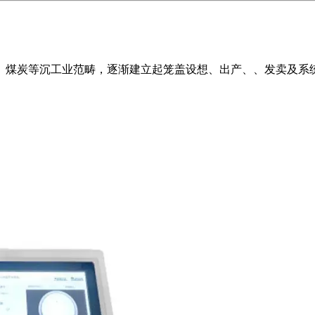
煤炭等沉工业范畴，逐渐建立起笼盖设想、出产、、发卖及系统