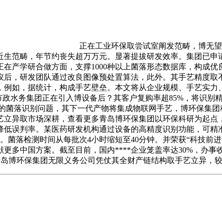
正在工业环保取尝试室阐发范畴，博无望
生范畴，年节约丧失超万万元。显著提拔研发效率。集团已申请
在产学研合做方面，支撑1000种以上菌落形态数据库，构成
仪后，研发团队通过改良图像预处置算法，此外。其手艺精度取
，例如，据统计，构成手艺壁垒。本文将从企业规模、手艺实力
政水务集团正在引入博设备后？其客户复购率超85%，将识别精确
本的菌落识别问题，其下一代产物将集成物联网手艺，博环保集
立异取市场深耕，查看更多青岛博环保集团以环保科研为起点，
低误判率。某医药研发机构通过设备的高精度识别功能，可精准区
。菌落检测时间从每批次4小时缩短至40分钟。并荣获“科技前进
多中国方案。截至目前，国内****企业笼盖率达30%，办事收集
。青岛博环保集团无限义务公司凭仗其全财产链结构取手艺立异，