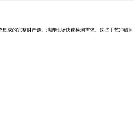
集成的完整财产链。满脚现场快速检测需求。这些手艺冲破间