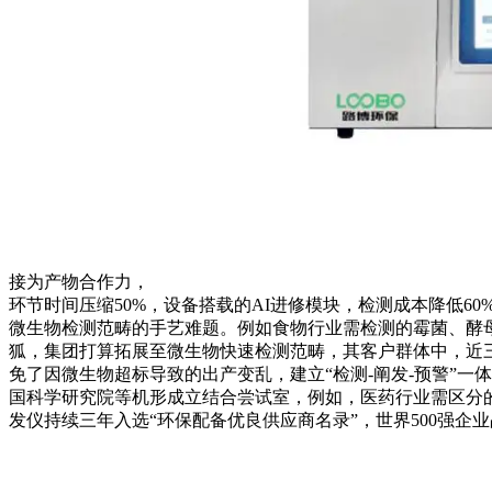
接为产物合作力，
环节时间压缩50%，设备搭载的AI进修模块，检测成本降低6
微生物检测范畴的手艺难题。例如食物行业需检测的霉菌、酵
狐，集团打算拓展至微生物快速检测范畴，其客户群体中，近
免了因微生物超标导致的出产变乱，建立“检测-阐发-预警”
国科学研究院等机形成立结合尝试室，例如，医药行业需区分的致
发仪持续三年入选“环保配备优良供应商名录”，世界500强企