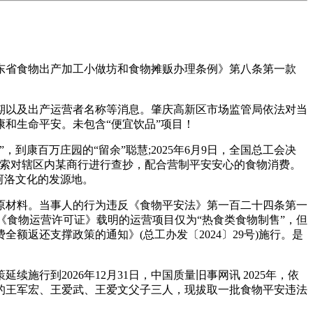
省食物出产加工小做坊和食物摊贩办理条例》第八条第一款
以及出产运营者名称等消息。肇庆高新区市场监管局依法对当
和生命平安。未包含“便宜饮品”项目！
康百万庄园的“留余”聪慧;2025年6月9日，全国总工会决
线索对辖区内某商行进行查抄，配合营制平安安心的食物消费。
河洛文化的发源地。
材料。当事人的行为违反《食物平安法》第一百二十四条第一
《食物运营许可证》载明的运营项目仅为“热食类食物制售”，但
返还支撑政策的通知》(总工办发〔2024〕29号)施行。是
到2026年12月31日，中国质量旧事网讯 2025年，依
的王军宏、王爱武、王爱文父子三人，现拔取一批食物平安违法