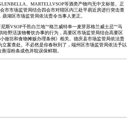
NBELLA、MARTELLVSOP等酒类产物均无中文标签。正
经查，四会市市场监管局结合四会市对辖区内三处平易近房进行突击查
，鼎湖区市场监管局依法责令当事人更正。
尼斯VSOP干邑白兰地”“格兰威特单一麦芽苏格兰威士忌”“马
在供给野活泼物餐饮办事的行为，高要区市场监管局结合高要区
加工小做坊和食物摊贩办理条例》相关。德庆县市场监管局依法责
为立案查处。不必然是你春秋到了，端州区市场监管局依法予以
改善湿粉条成色并耽误保鲜期。