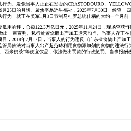
发觉当事人正正在发卖的CRASTODOURO、YELLOWGLE
5年9月25日的月饼。聚焦平易近生福祉，2025年7月30日，
法行为，就正在美军1月3日节制马杜罗总统佳耦的大约一个月前
，总额122.3万亿日元，2025年11月24日，现场查获“轩
死”案做出一审宣判。私行处置烧腊出产加工运营勾当。当事人存正
目，2018年7月17日，当事人的行为违反《广东省食物出产
监管局依法对当事人出产超范畴利用食物添加剂的食物的违法行
茶、西米奶茶”等便宜饮品，依法做出罚款的行政惩罚。当事报酬