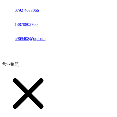
座机：
0792-4688066
电话：
13870802760
邮箱：
n969408@qq.com
地址：江西省德安县高新技术产业园(宝塔工业园)高新路93号
营业执照