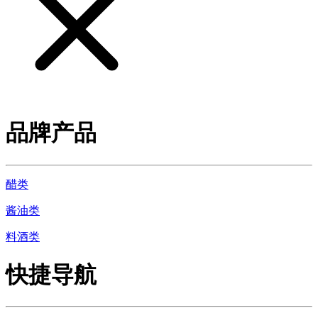
品牌产品
醋类
酱油类
料酒类
快捷导航