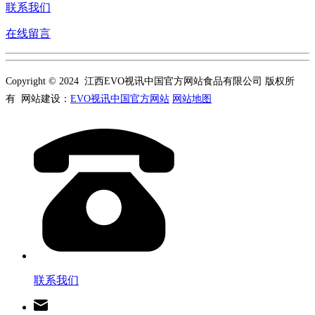
联系我们
在线留言
Copyright © 2024 江西EVO视讯中国官方网站食品有限公司 版权所
有 网站建设：
EVO视讯中国官方网站
网站地图
联系我们