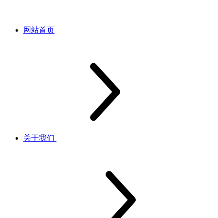
网站首页
关于我们