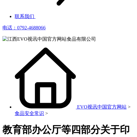
联系我们
电话：0792-4688066
EVO视讯中国官方网站
>
食品安全常识
>
教育部办公厅等四部分关于印