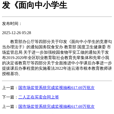
发《面向中小学生
发布时间：
2025-12-26 05:28
教育部办公厅等四部分关于印发《面向中小学生的竞赛勾
当办理法子》的通知国务院食安办 教育部 国度卫生健康委 市
场监管总局 关于进一步加强校园食物平安工做的通知关于发
布2019-2020年全区职业教育取社会教育先辈集体和先辈小我
的决定省教育厅等四部分关于全面推进中小学课后办事进一步
提拔课后办事程度的实施看法2022年连云港市根本教育教师讲
授根基功、
上一篇：
国市场监管系统完成监视抽检617.69万批次
下一篇：
二人正在买卖合同上签
上一篇：
国市场监管系统完成监视抽检617.69万批次