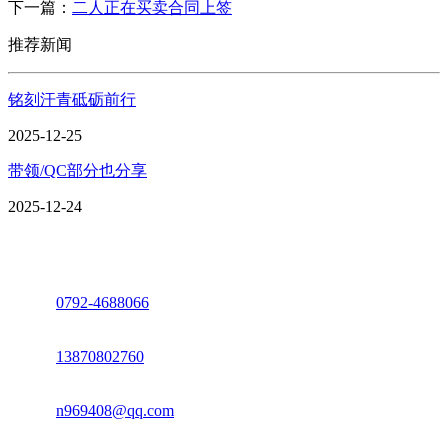
下一篇：
二人正在买卖合同上签
推荐新闻
铭刻汗青砥砺前行
2025-12-25
带领/QC部分也分享
2025-12-24
座机：
0792-4688066
电话：
13870802760
邮箱：
n969408@qq.com