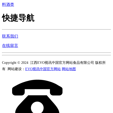
料酒类
快捷导航
联系我们
在线留言
Copyright © 2024 江西EVO视讯中国官方网站食品有限公司 版权所
有 网站建设：
EVO视讯中国官方网站
网站地图