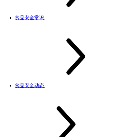
食品安全常识
食品安全动态