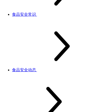
食品安全常识
食品安全动态