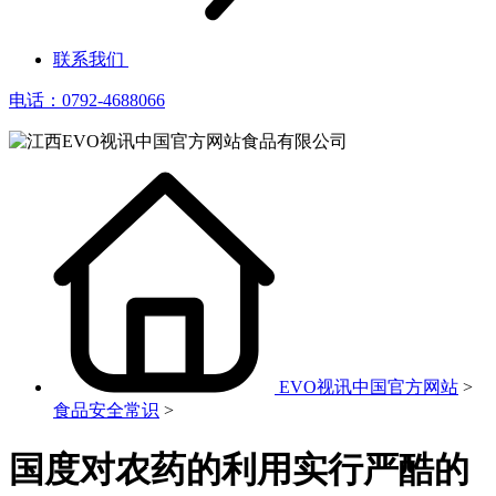
联系我们
电话：0792-4688066
EVO视讯中国官方网站
>
食品安全常识
>
国度对农药的利用实行严酷的