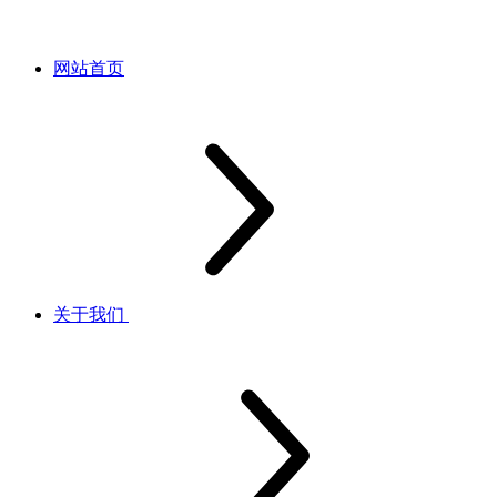
网站首页
关于我们