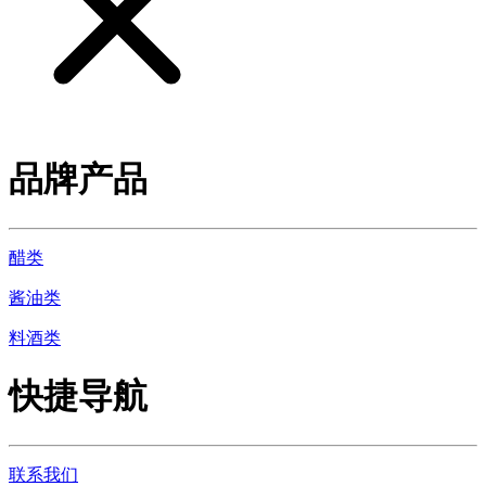
品牌产品
醋类
酱油类
料酒类
快捷导航
联系我们