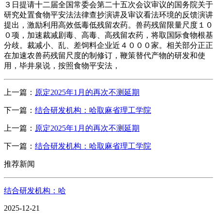
３日提请十二届全国常委会第二十五次会议审议的国务院关于
研究处置食物平安法法律查抄演讲及审议看法环境的反馈演讲
提出，激励利用高效低毒低残留农药。兽药残留限量尺度１０
０项，加速裁减剧毒、高毒、高残留农药，将取国际食物根基
分歧。裁减小、乱、差饲料企业近４０００家。相关部分正正
在加速农兽药残留尺度的制修订，鞭策替代产物的研发和使
用，毕井泉说，按照食物平安法，
上一篇：
原定2025年1月的再次不测延期
下一篇：
结合研发机构：哈取麻省理工学院
上一篇：
原定2025年1月的再次不测延期
下一篇：
结合研发机构：哈取麻省理工学院
推荐新闻
结合研发机构：哈
2025-12-21