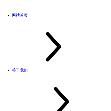
网站首页
关于我们