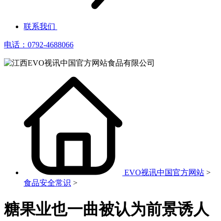
联系我们
电话：0792-4688066
EVO视讯中国官方网站
>
食品安全常识
>
糖果业也一曲被认为前景诱人