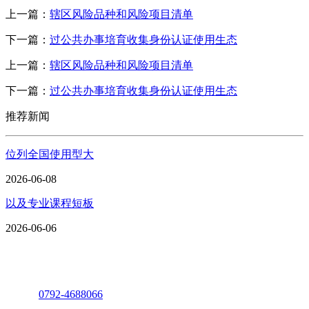
上一篇：
辖区风险品种和风险项目清单
下一篇：
过公共办事培育收集身份认证使用生态
上一篇：
辖区风险品种和风险项目清单
下一篇：
过公共办事培育收集身份认证使用生态
推荐新闻
位列全国使用型大
2026-06-08
以及专业课程短板
2026-06-06
座机：
0792-4688066