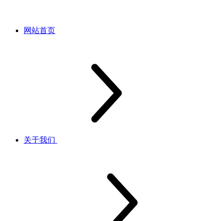
网站首页
关于我们