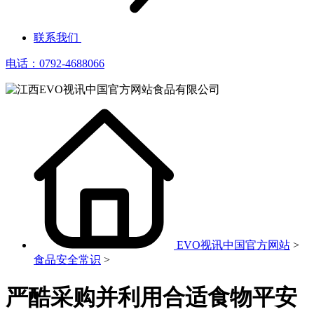
联系我们
电话：0792-4688066
EVO视讯中国官方网站
>
食品安全常识
>
严酷采购并利用合适食物平安